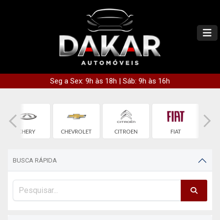
Seg a Sex: 9h às 18h | Sáb: 9h às 16h
CHERY
CHEVROLET
CITROEN
FIAT
BUSCA RÁPIDA