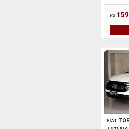
159
R$
TO
FIAT
1.3 TURBO