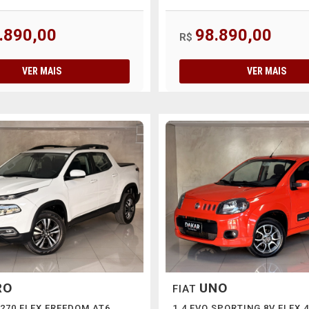
.890,00
98.890,00
R$
VER MAIS
VER MAIS
RO
UNO
FIAT
 270 FLEX FREEDOM AT6
1.4 EVO SPORTING 8V FLEX