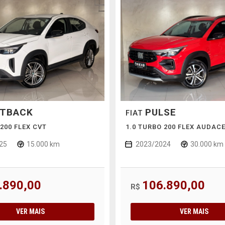
STBACK
PULSE
FIAT
 200 FLEX CVT
1.0 TURBO 200 FLEX AUDAC
25
15.000 km
2023/2024
30.000 km
.890,00
106.890,00
R$
VER MAIS
VER MAIS