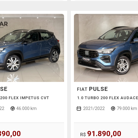
SE
PULSE
FIAT
 200 FLEX IMPETUS CVT
1.0 TURBO 200 FLEX AUDAC
22
46.000 km
2021/2022
79.000 km
890,00
91.890,00
R$