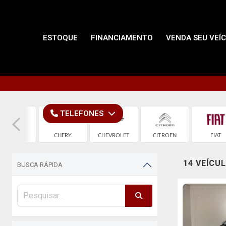
ESTOQUE
FINANCIAMENTO
VENDA SEU VEÍ
TELEFONES
BYD
CHERY
CHEVROLET
CITROEN
FIAT
14 VEÍCU
BUSCA RÁPIDA