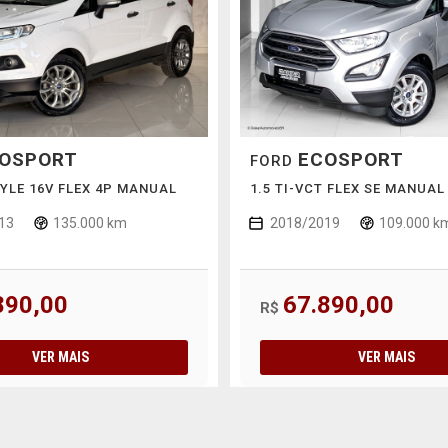
OSPORT
ECOSPORT
FORD
TYLE 16V FLEX 4P MANUAL
1.5 TI-VCT FLEX SE MANUAL
13
135.000 km
2018/2019
109.000 k
890,00
67.890,00
R$
VER MAIS
VER MAIS