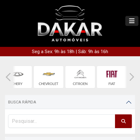
Seg a Sex: 9h às 18h | Sáb: 9h às 16h
CHERY
CHEVROLET
CITROEN
FIAT
BUSCA RÁPIDA