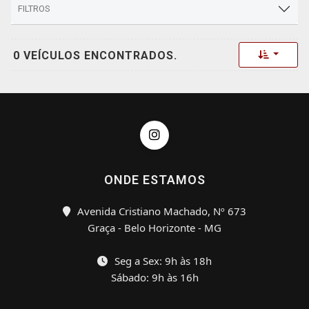
FILTROS
Toggle 
0 VEÍCULOS ENCONTRADOS.
ONDE ESTAMOS
Avenida Cristiano Machado, Nº 673
Graça - Belo Horizonte - MG
Seg a Sex: 9h às 18h
Sábado: 9h às 16h